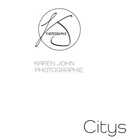
KAREN JOHN      
PHOTOGRAPHIE
Citys